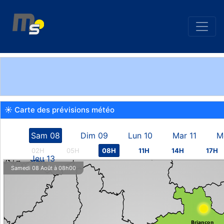
☀ Carte des prévisions météo
Sam 08
Dim 09
Lun 10
Mar 11
M
02H
05H
08H
11H
14H
17H
Jeu 13
23H
Samedi 08 Août à 08h00